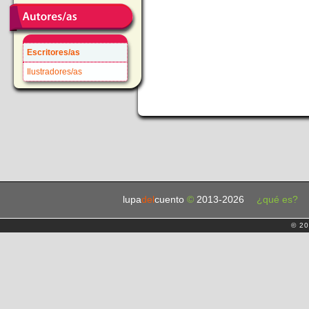
Escritores/as
Ilustradores/as
lupa
del
cuento
©
2013-2026
¿qué es?
© 20