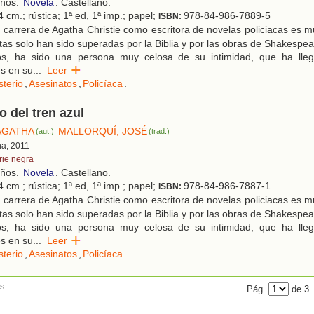
años.
Novela
. Castellano.
 cm.; rústica; 1ª ed, 1ª imp.; papel;
978-84-986-7889-5
ISBN:
carrera de Agatha Christie como escritora de novelas policiacas es 
ntas solo han sido superadas por la Biblia y por las obras de Shakespea
os, ha sido una persona muy celosa de su intimidad, que ha lle
s en su
...
Leer
sterio
,
Asesinatos
,
Policíaca
.
o del tren azul
 AGATHA
MALLORQUÍ, JOSÉ
(aut.)
(trad.)
na, 2011
rie negra
años.
Novela
. Castellano.
 cm.; rústica; 1ª ed, 1ª imp.; papel;
978-84-986-7887-1
ISBN:
carrera de Agatha Christie como escritora de novelas policiacas es 
ntas solo han sido superadas por la Biblia y por las obras de Shakespea
os, ha sido una persona muy celosa de su intimidad, que ha lle
s en su
...
Leer
sterio
,
Asesinatos
,
Policíaca
.
s.
Pág.
de 3