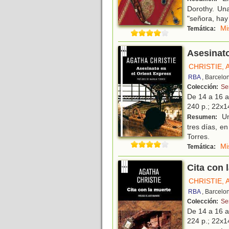
Dorothy. Una
"señora, hay 
Mi
Temática:
Asesinato
CHRISTIE,
RBA
, Barcelo
Colección:
Se
De 14 a 16 
240 p.; 22x14
Un
Resumen:
tres días, en
Torres.
Mi
Temática:
Cita con 
CHRISTIE,
RBA
, Barcelo
Colección:
Se
De 14 a 16 
224 p.; 22x14