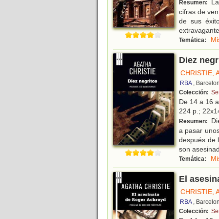
La 
Resumen:
cifras de ve
de sus éxit
extravagante
Mi
Temática:
Diez negr
CHRISTIE,
RBA
, Barcelo
Colección:
Se
De 14 a 16 
224 p.; 22x14
Di
Resumen:
a pasar unos
después de l
son asesina
Mi
Temática:
El asesin
CHRISTIE,
RBA
, Barcelo
Colección:
Se