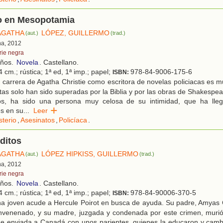
o en Mesopotamia
 AGATHA
LÓPEZ, GUILLERMO
(aut.)
(trad.)
na, 2012
rie negra
años.
Novela
. Castellano.
 cm.; rústica; 1ª ed, 1ª imp.; papel;
978-84-9006-175-6
ISBN:
carrera de Agatha Christie como escritora de novelas policiacas es 
ntas solo han sido superadas por la Biblia y por las obras de Shakespea
os, ha sido una persona muy celosa de su intimidad, que ha lle
s en su
...
Leer
sterio
,
Asesinatos
,
Policíaca
.
ditos
 AGATHA
LÓPEZ HIPKISS, GUILLERMO
(aut.)
(trad.)
na, 2012
rie negra
años.
Novela
. Castellano.
 cm.; rústica; 1ª ed, 1ª imp.; papel;
978-84-90006-370-5
ISBN:
a joven acude a Hercule Poirot en busca de ayuda. Su padre, Amyas 
envenenado, y su madre, juzgada y condenada por este crimen, murió 
e enviada a Canadá con unos parientes, quienes la educaron y camb