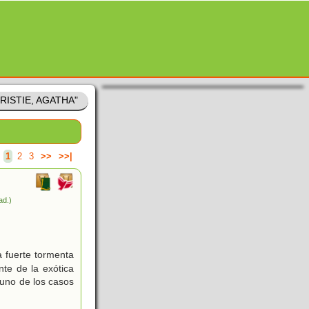
HRISTIE, AGATHA"
.
1
2
3
>>
>>|
rad.)
 fuerte tormenta
nte de la exótica
 uno de los casos