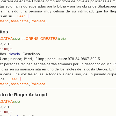
carrera de Agatha Christie como escritora de novelas policiacas es 
ntas solo han sido superadas por la Biblia y por las obras de Shakespea
os, ha sido una persona muy celosa de su intimidad, que ha lle
s en su
...
Leer
sterio
,
Asesinatos
,
Policíaca
.
itos
 AGATHA
LLORENS, ORESTES
(aut.)
(trad.)
na, 2011
rie negra
años.
Novela
. Castellano.
 cm.; rústica; 1ª ed, 1ª imp.; papel;
978-84-9867-892-5
ISBN:
ez personas reciben sendas cartas firmadas por un desconocido Mr. O
 días en su mansión sita en uno de los islotes de la costa Devon. En 
a cena, una voz les acusa, a todos y a cada uno, de un pasado culpa
dos
...
Leer
sterio
,
Asesinatos
,
Policíaca
.
ato de Roger Ackroyd
 AGATHA
(aut.)
na, 2011
rie negra