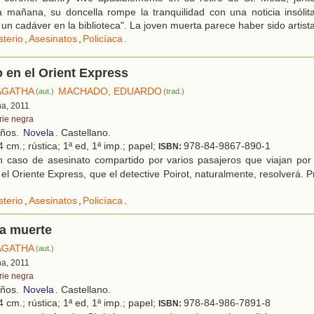
 mañana, su doncella rompe la tranquilidad con una noticia insólita
un cadáver en la biblioteca". La joven muerta parece haber sido artista
sterio
,
Asesinatos
,
Policíaca
.
 en el Orient Express
 AGATHA
MACHADO, EDUARDO
(aut.)
(trad.)
na, 2011
rie negra
años.
Novela
. Castellano.
 cm.; rústica; 1ª ed, 1ª imp.; papel;
978-84-9867-890-1
ISBN:
 caso de asesinato compartido por varios pasajeros que viajan por
 el Oriente Express, que el detective Poirot, naturalmente, resolverá. 
sterio
,
Asesinatos
,
Policíaca
.
la muerte
 AGATHA
(aut.)
na, 2011
rie negra
años.
Novela
. Castellano.
 cm.; rústica; 1ª ed, 1ª imp.; papel;
978-84-986-7891-8
ISBN: