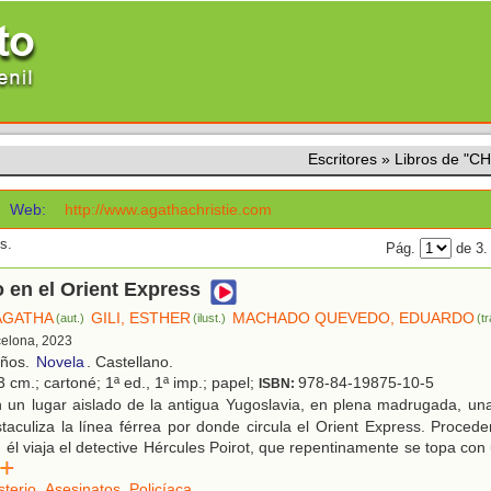
Escritores
»
Libros de "C
Web:
http://www.agathachristie.com
s.
Pág.
de 3
 en el Orient Express
 AGATHA
GILI, ESTHER
MACHADO QUEVEDO, EDUARDO
(aut.)
(ilust.)
(t
celona, 2023
años.
Novela
. Castellano.
 cm.; cartoné; 1ª ed., 1ª imp.; papel;
978-84-19875-10-5
ISBN:
 un lugar aislado de la antigua Yugoslavia, en plena madrugada, una
taculiza la línea férrea por donde circula el Orient Express. Procede
 él viaja el detective Hércules Poirot, que repentinamente se topa con
er
sterio
,
Asesinatos
,
Policíaca
.