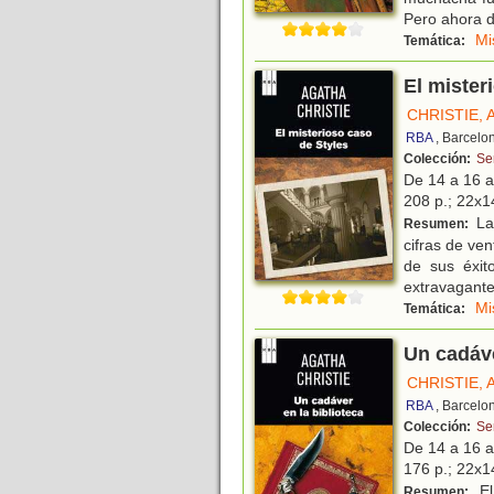
Pero ahora d
Mi
Temática:
El mister
CHRISTIE,
RBA
, Barcelo
Colección:
Se
De 14 a 16 
208 p.; 22x14
La 
Resumen:
cifras de ve
de sus éxit
extravagante
Mi
Temática:
Un cadáve
CHRISTIE,
RBA
, Barcelo
Colección:
Se
De 14 a 16 
176 p.; 22x14
El
Resumen: