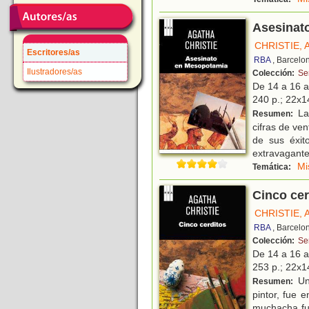
Asesinat
CHRISTIE,
Escritores/as
RBA
, Barcelo
Ilustradores/as
Colección:
Se
De 14 a 16 
240 p.; 22x14
La 
Resumen:
cifras de ve
de sus éxit
extravagante
Mi
Temática:
Cinco cer
CHRISTIE,
RBA
, Barcelo
Colección:
Se
De 14 a 16 
253 p.; 22x14
Un
Resumen:
pintor, fue 
muchacha fu