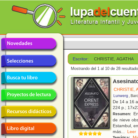
Escritor:
CHRISTIE, AGATHA
Mostrando del 1 al 10 de 28 resultado
Asesinato
CHRISTIE,
Lunwerg
, Bar
De 14 a 16 
224 p.; 17x23
En
Resumen:
de nieve obs
Estambul, en
más
...
Le
Mi
Temática: