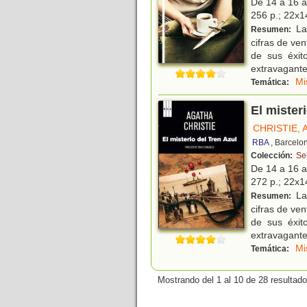
De 14 a 16 
256 p.; 22x14
La 
Resumen:
cifras de ve
de sus éxit
extravagante
Mi
Temática:
El misteri
CHRISTIE,
RBA
, Barcelo
Colección:
Se
De 14 a 16 
272 p.; 22x14
La 
Resumen:
cifras de ve
de sus éxit
extravagante
Mi
Temática:
Mostrando del 1 al 10 de 28 resultado