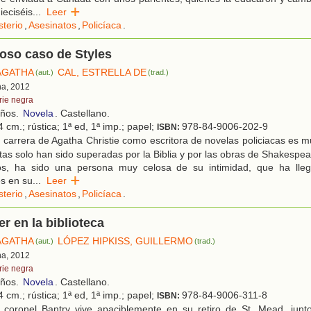
ieciséis
...
Leer
sterio
,
Asesinatos
,
Policíaca
.
ioso caso de Styles
 AGATHA
CAL, ESTRELLA DE
(aut.)
(trad.)
na, 2012
rie negra
años.
Novela
. Castellano.
 cm.; rústica; 1ª ed, 1ª imp.; papel;
978-84-9006-202-9
ISBN:
carrera de Agatha Christie como escritora de novelas policiacas es 
ntas solo han sido superadas por la Biblia y por las obras de Shakespea
os, ha sido una persona muy celosa de su intimidad, que ha lle
s en su
...
Leer
sterio
,
Asesinatos
,
Policíaca
.
r en la biblioteca
 AGATHA
LÓPEZ HIPKISS, GUILLERMO
(aut.)
(trad.)
na, 2012
rie negra
años.
Novela
. Castellano.
 cm.; rústica; 1ª ed, 1ª imp.; papel;
978-84-9006-311-8
ISBN:
 coronel Bantry vive apaciblemente en su retiro de St. Mead, jun