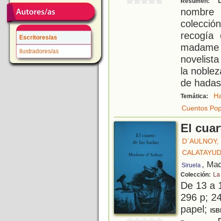
Resumen:
nombre 
colecci
recogía
Escritores/as
madame d
Ilustradores/as
novelist
la noblez
de hadas
H
Temática:
Cuentos Pop
El cuar
D´AULNOY,
CALATAYUD
, Mad
Siruela
Colección:
La
De 13 a 
296 p; 24
papel;
ISB