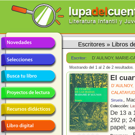
Escritores
»
Libros 
Escritor:
D´AULNOY, MARIE-C
Mostrando del 1 al 2 de 2 resultados.
El cuar
D´AULNOY,
CALATAYUD
, Mad
Siruela
Colección:
La
De 13 a 
292 p; 24
papel;
ISB
E