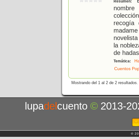
E
Resumen:
nombre 
colecci
recogía
madame d
novelist
la noblez
de hadas
H
Temática:
Cuentos Pop
Mostrando del 1 al 2 de 2 resultados.
lupa
del
cuento
©
2013-20
© 20