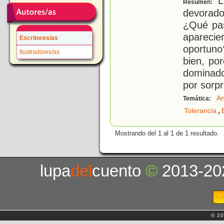
Lo
Resumen:
devorad
¿Qué pasa
aparec
Escritores/as
oportuno
Ilustradores/as
bien, po
dominado
por sorpr
An
Temática:
,
Tolerancia
Mostrando del 1 al 1 de 1 resultado.
lupa
del
cuento
©
2013-20
© 20