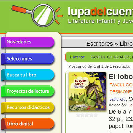
Escritores
»
Libr
Escritor:
FANJUL GONZÁLEZ, 
Mostrando del 1 al 1 de 1 resultado.
El lob
FANJUL GO
DESIMONE,
, S
Babidi-Bú
Colección:
La
De 6 a 7
32 p.; 23
papel;
ISB