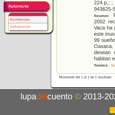
224 p.; ;
943625-5
R
Resumen:
Escritores/as
2002 rec
Vaca ha 
Ilustradores/as
este inus
99 sueño
Oaxaca.
desean 
habitan 
S
Temática:
Mostrando del 1 al 1 de 1 resultado.
lupa
del
cuento
©
2013-20