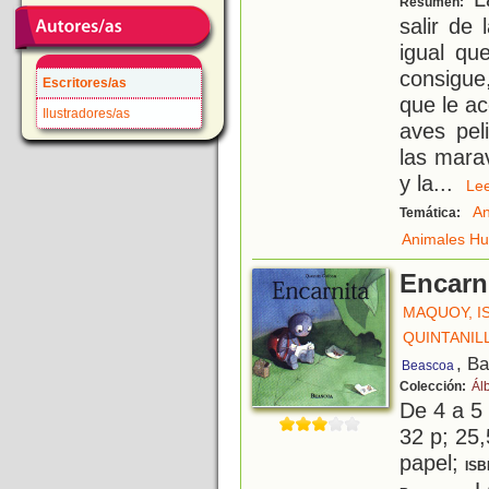
Resumen:
salir de
igual qu
consigue
Escritores/as
que le a
Ilustradores/as
aves pel
las mara
y la
...
L
An
Temática:
Animales H
Encarn
MAQUOY, I
QUINTANIL
, B
Beascoa
Colección:
Ál
De 4 a 5
32 p; 25,
papel;
ISB