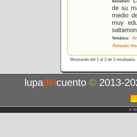
La
Resumen:
de su ma
medio de
muy educ
saltamont
An
Temática:
Relación Ma
Mostrando del 1 al 2 de 2 resultados.
lupa
del
cuento
©
2013-20
© 20