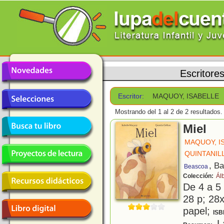
Escritore
Escritor:
MAQUOY, ISABELLE
Mostrando del 1 al 2 de 2 resultados.
Miel
MAQUOY, I
QUINTANIL
, B
Beascoa
Colección:
Ál
De 4 a 5
28 p; 28x
papel;
ISB
La