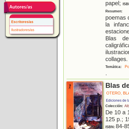
papel;
ISB
C
Resumen:
poemas d
Escritores/as
la infan
Ilustradores/as
estacion
Blas de
caligráf
ilustra
collages.
Po
Temática:
.
Blas d
OTERO, BL
Ediciones de l
Colección:
Al
De 10 a 
125 p.; 1
84-8
ISBN: