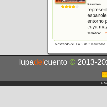
U
Resumen:
represen
español
entorno p
cuya may
Po
Temática:
Mostrando del 1 al 2 de 2 resultados.
lupa
del
cuento
©
2013-20
© 20