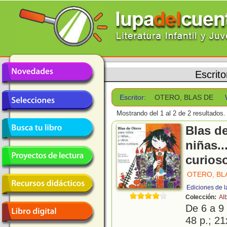
Escrito
Escritor:
OTERO, BLAS DE
Mostrando del 1 al 2 de 2 resultados.
Blas d
niñas..
curios
OTERO, BL
Ediciones de l
Colección:
Al
De 6 a 9
48 p.; 21