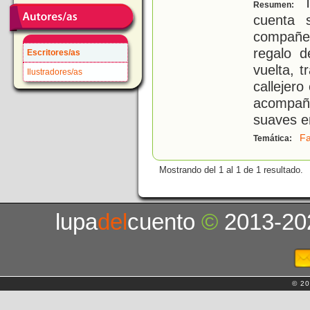
T
Resumen:
cuenta 
compañe
regalo 
Escritores/as
vuelta, 
Ilustradores/as
callejer
acompaña
suaves e
Fa
Temática:
Mostrando del 1 al 1 de 1 resultado.
lupa
del
cuento
©
2013-20
© 20