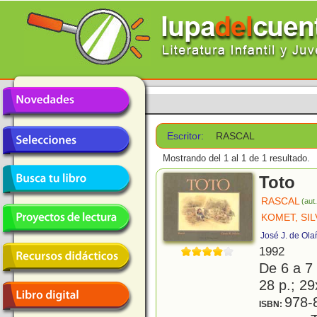
Escritor:
RASCAL
Mostrando del 1 al 1 de 1 resultado.
Toto
RASCAL
(aut.
KOMET, SIL
José J. de Ola
1992
De 6 a 7
28 p.; 29
978-
ISBN: