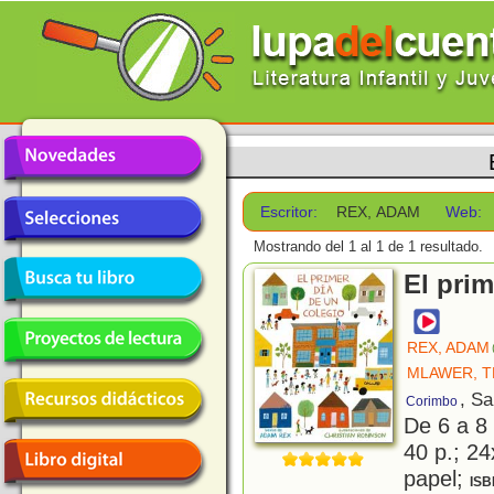
Escritor:
REX, ADAM
Web:
Mostrando del 1 al 1 de 1 resultado.
El prim
REX, ADAM
MLAWER, 
, S
Corimbo
De 6 a 8
40 p.; 24
papel;
ISB