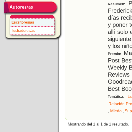
Pr
Resumen:
Frederic
días reci
Escritores/as
y poner 
allí solo
Ilustradores/as
siguiente
y los niñ
Mar
Premio:
Post Best
Weekly B
Reviews 
Goodread
Best Boo
Es
Temática:
Relación Pr
,
,
Miedo
Sup
Mostrando del 1 al 1 de 1 resultado.