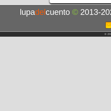
lupa
del
cuento
©
2013-20
© 20