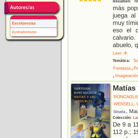
Ma
Resumen:
más popu
juega al
muy tímid
Escritores/as
eso el c
Ilustradores/as
calvario
abuelo, q
Leer
So
Temática:
,
Fantasía
Pe
,
Imaginació
Matías 
RONCAGLIO
WENSELL, 
, Mad
Siruela
Colección:
La
De 9 a 1
112 p.; 1