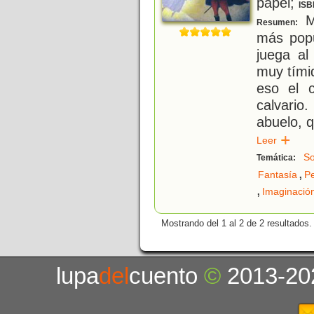
papel;
ISB
Ma
Resumen:
más popu
juega al
muy tímid
eso el c
calvario
abuelo, q
Leer
So
Temática:
,
Fantasía
Pe
,
Imaginació
Mostrando del 1 al 2 de 2 resultados.
lupa
del
cuento
©
2013-20