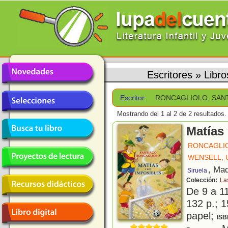
Escritores
»
Libr
Escritor:
RONCAGLIOLO, SAN
Mostrando del 1 al 2 de 2 resultados.
Matías 
RONCAGLIO
WENSELL, 
, Mad
Siruela
Colección:
La
De 9 a 1
132 p.; 1
papel;
ISB