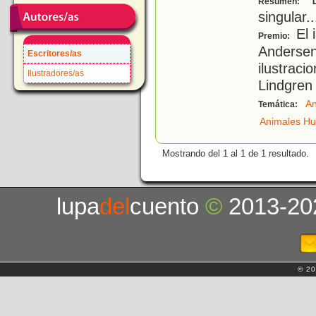
Resumen:
singular..
El 
Premio:
Andersen
Escritores/as
ilustraci
Ilustradores/as
Lindgren
An
Temática:
Animales H
Mostrando del 1 al 1 de 1 resultado.
lupa
del
cuento
©
2013-20
© 20