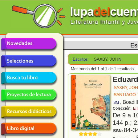
Es
Escritor:
SAXBY, JOHN
Mostrando del 1 al 1 de 1 resultado.
Eduard
SAXBY, JO
SANTIAGO T
, Boadil
SM
Colección:
El
De 9 a 1
144 p.; 2
84-3
ISBN:
E