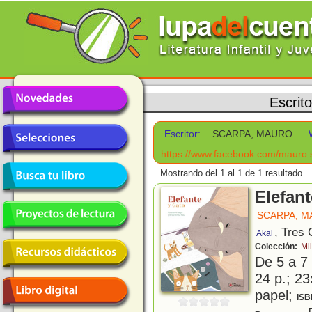
Escrit
Escritor:
SCARPA, MAURO
https://www.facebook.com/mauro.
Mostrando del 1 al 1 de 1 resultado.
Elefant
SCARPA, 
, Tres
Akal
Colección:
Mi
De 5 a 7
24 p.; 23
papel;
ISB