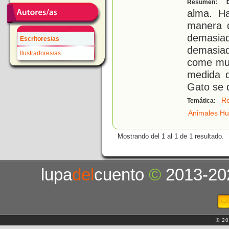
E
Resumen:
alma. H
manera d
demasia
Escritores/as
demasiad
Ilustradores/as
come muy
medida q
Gato se 
Re
Temática:
Animales H
Mostrando del 1 al 1 de 1 resultado.
lupa
del
cuento
©
2013-20
© 20