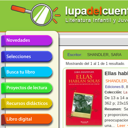
Escritor:
SHANDLER, SARA
Mostrando del 1 al 1 de 1 resultado.
Ellas hab
SHANDLER,
Ediciones B
, 
Colección:
La
De 13 a 14 
362 p; 23x15
Sa
Resumen:
y proporcion
preocupacion
una
...
Lee