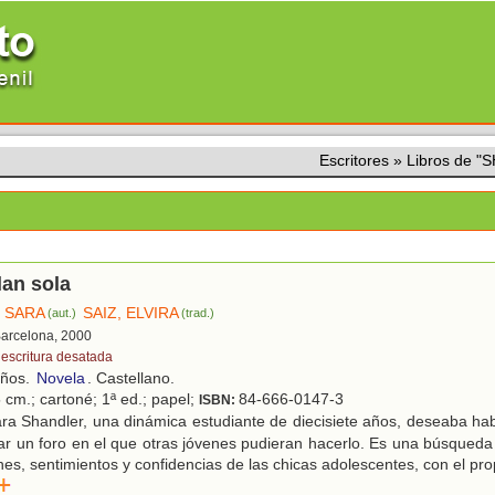
Escritores
»
Libros de 
lan sola
 SARA
SAIZ, ELVIRA
(aut.)
(trad.)
Barcelona, 2000
 escritura desatada
años.
Novela
. Castellano.
 cm.; cartoné; 1ª ed.; papel;
84-666-0147-3
ISBN:
ra Shandler, una dinámica estudiante de diecisiete años, deseaba ha
ar un foro en el que otras jóvenes pudieran hacerlo. Es una búsqueda 
es, sentimientos y confidencias de las chicas adolescentes, con el prop
r