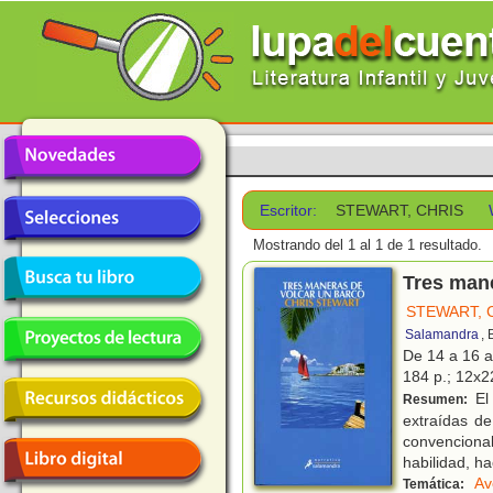
Escritor:
STEWART, CHRIS
Mostrando del 1 al 1 de 1 resultado.
Tres mane
STEWART, 
Salamandra
,
De 14 a 16 
184 p.; 12x22
El 
Resumen:
extraídas de
convencional
habilidad, h
Av
Temática: