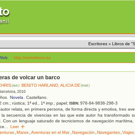
Escritores
»
Libros de 
Web:
http://entrelimon.es
ras de volcar un barco
CHRIS
BENITO HARLAND, ALICIA DE
(aut.)
(trad.)
 Barcelona, 2010
años.
Novela
. Castellano.
 cm.; rústica; 1ª ed., 1ª imp.; papel;
978-84-9838-298-3
ISBN:
autor relata, en primera persona, de forma directa y emotiva, tres av
 la secuencia de vivencias en las que este autor ha transformado su
. Con un lenguaje saturado de tecnicismos de navegación marítima, 
ace
...
Leer
enturas
,
Mares
,
Aventuras en el Mar
,
Navegación
,
Navegantes
,
Viajes