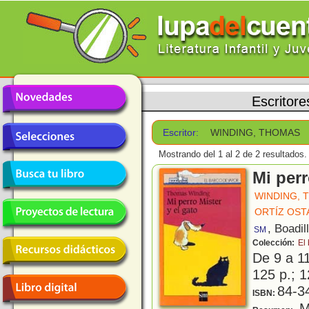
Escritore
Escritor:
WINDING, THOMAS
Mostrando del 1 al 2 de 2 resultados.
Mi perr
WINDING, 
ORTÍZ OST
, Boadil
SM
Colección:
El
De 9 a 1
125 p.; 1
84-3
ISBN:
Mí