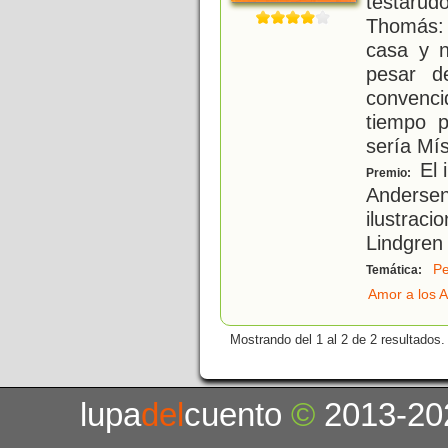
testarud
Thomás:
casa y 
pesar 
convenc
tiempo p
sería Mís
El 
Premio:
Andersen
ilustraci
Lindgren
Pe
Temática:
Amor a los 
Mostrando del 1 al 2 de 2 resultados.
lupa
del
cuento
©
2013-20