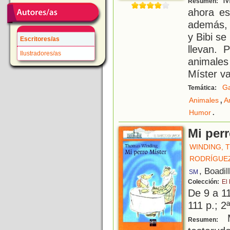
Resumen:
ahora es
además, 
y Bibi s
Escritores/as
llevan. 
Ilustradores/as
animale
Míster va
G
Temática:
,
Animales
A
.
Humor
Mi perr
WINDING, 
RODRÍGUEZ
, Boadil
SM
Colección:
El
De 9 a 1
111 p.; 2
M
Resumen: