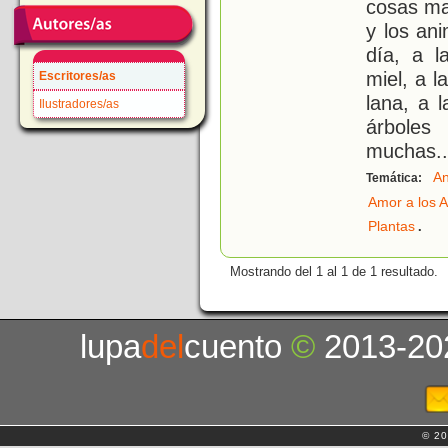
cosas ma
y los an
día, a l
miel, a 
Escritores/as
lana, a l
Ilustradores/as
árboles
muchas
..
An
Temática:
Amor a los 
.
Plantas
Mostrando del 1 al 1 de 1 resultado.
lupa
del
cuento
©
2013-20
© 20