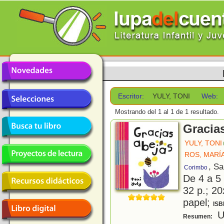
Escritor:
YULY, TONI
Web:
Mostrando del 1 al 1 de 1 resultado.
Gracia
YULY, TONI
ROS, MARÍ
, S
Corimbo
De 4 a 5
32 p.; 20
papel;
ISB
Un
Resumen: