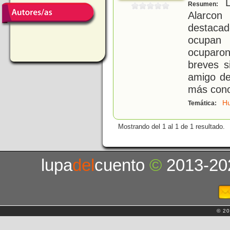
L
Resumen:
Alarcon
destacad
ocupan
ocuparo
breves s
amigo de
más cono
H
Temática:
Mostrando del 1 al 1 de 1 resultado.
lupa
del
cuento
©
2013-20
© 20