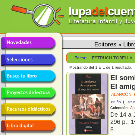
Editores
»
Lib
Editor:
ESTRUCH TOBELLA,
Mostrando del 1 al 1 de 1 resultado.
El somb
El ami
ALARCÓN, 
(
Bruño
Estru
Colección:
An
De 14 a 
296 p.; 1
8