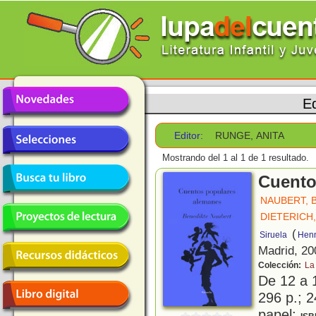
Ed
Editor:
RUNGE, ANITA
Mostrando del 1 al 1 de 1 resultado.
Cuento
NAUBERT, 
DIETERICH
(
Siruela
Henn
Madrid, 20
Colección:
La
De 12 a 
296 p.; 2
papel;