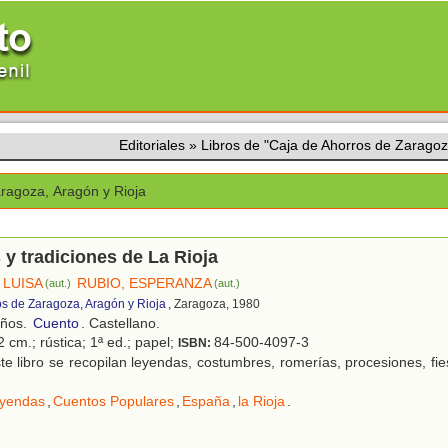
Editoriales
»
Libros de "Caja de Ahorros de Zaragoz
ragoza, Aragón y Rioja
y tradiciones de La Rioja
 LUISA
RUBIO, ESPERANZA
(aut.)
(aut.)
os de Zaragoza, Aragón y Rioja
, Zaragoza, 1980
años.
Cuento
. Castellano.
 cm.; rústica; 1ª ed.; papel;
84-500-4097-3
ISBN:
e libro se recopilan leyendas, costumbres, romerías, procesiones, fi
yendas
,
Cuentos Populares
,
España
,
la Rioja
.