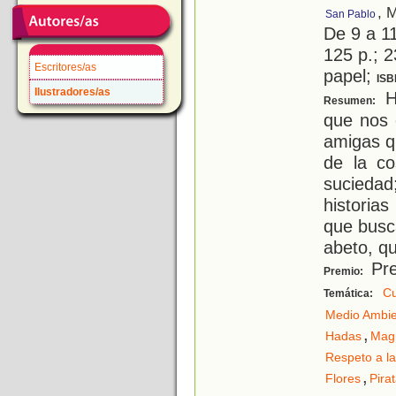
, 
San Pablo
De 9 a 1
125 p.; 2
Escritores/as
papel;
ISB
Ilustradores/as
Hi
Resumen:
que nos 
amigas q
de la co
suciedad
historia
que busc
abeto, q
Pre
Premio:
Cu
Temática:
Medio Ambi
,
Hadas
Mag
Respeto a la
,
Flores
Pira