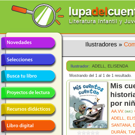
Ilustradores
»
Com
Ilustrador:
ADELL, ELISENDA
Mostrando del 1 al 1 de 1 resultado.
Mis cu
histori
por ni
AA.VV.
(aut.)
ADELL, EL
SANTANA, 
DURÁN, TA