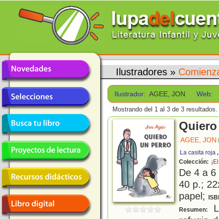
Ilustradores
»
Comienza
Ilustrador:
AGEE, JON
Web:
Mostrando del 1 al 3 de 3 resultados.
Quiero
AGEE, JON
La casita roja
Colección:
¡El
De 4 a 6
40 p.; 22
papel;
ISB
La
Resumen: