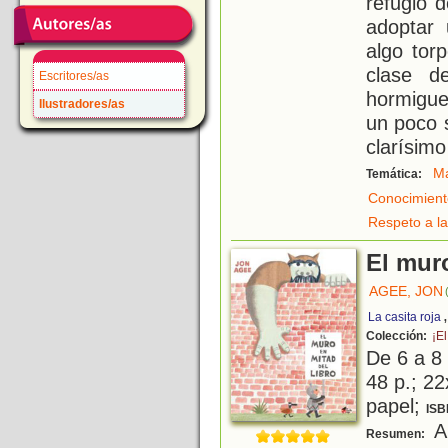
refugio 
adoptar
algo tor
clase d
Escritores/as
hormigue
Ilustradores/as
un poco 
clarísimo
M
Temática:
Conocimient
Respeto a la
El muro
AGEE, JON
La casita roja
Colección:
¡El
De 6 a 8
48 p.; 22
papel;
ISB
Al
Resumen: