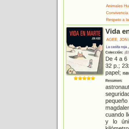
Animales H
Convivencia
Respeto a la
Vida e
AGEE, JON
La casita roja
Colección:
¡El
De 4 a 6
32 p.; 23
papel;
ISB
U
Resumen:
astronau
segurida
pequeñ
magdalen
cuando ll
y lo ún
kilómetro