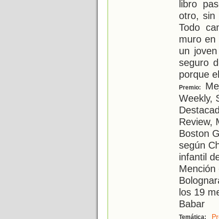
libro pa
otro, si
Todo ca
muro en e
un joven
seguro d
porque e
Mej
Premio:
Weekly, S
Destacad
Review, M
Boston Gl
según Chi
infantil
Mención 
Bolognar
los 19 me
Babar
Pr
Temática: