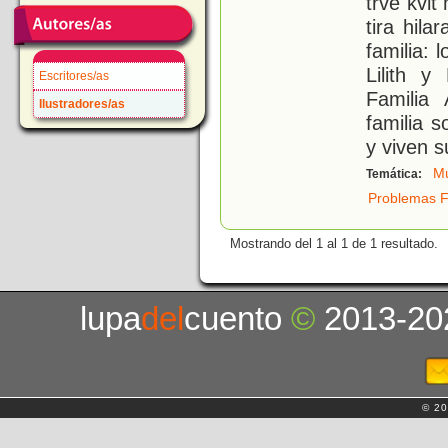
trve kvl
tira hila
familia: 
Lilith 
Escritores/as
Familia
Ilustradores/as
familia 
y viven s
Mú
Temática:
Problemas F
Mostrando del 1 al 1 de 1 resultado.
lupa
del
cuento
©
2013-20
© 20