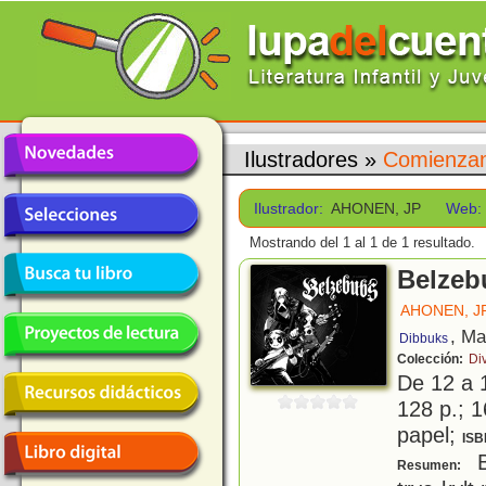
Ilustradores
»
Comienzan
Ilustrador:
AHONEN, JP
Web:
Mostrando del 1 al 1 de 1 resultado.
Belzeb
AHONEN, J
, Ma
Dibbuks
Colección:
Div
De 12 a 
128 p.; 1
papel;
ISB
B
Resumen: