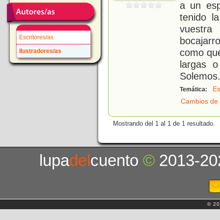
a un esp
tenido l
vuestr
Escritores/as
bocajarr
como que
Ilustradores/as
largas o
Solemos
Es
Temática:
Cambios de 
Mostrando del 1 al 1 de 1 resultado.
lupa
del
cuento
©
2013-20
© 20