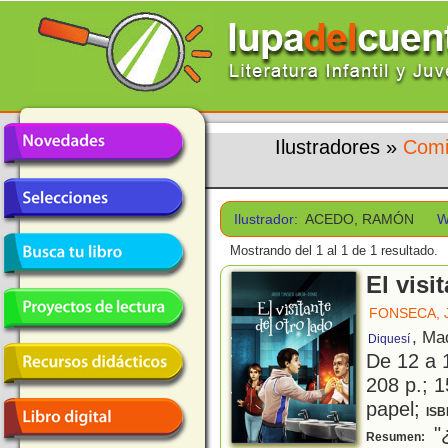
Ilustradores
»
Comi
Ilustrador:
ACEDO, RAMÓN
W
Mostrando del 1 al 1 de 1 resultado.
El visi
FONSECA, 
, Ma
Diquesí
De 12 a 
208 p.; 1
papel;
ISB
"¿
Resumen: