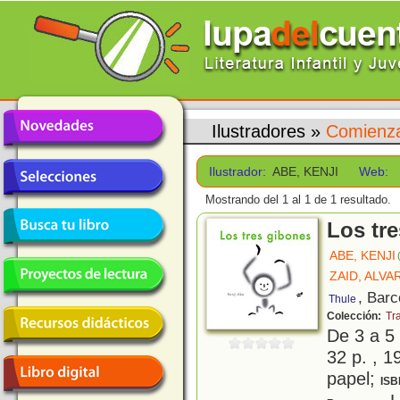
Ilustradores
»
Comienza
Ilustrador:
ABE, KENJI
Web:
Mostrando del 1 al 1 de 1 resultado.
Los tr
ABE, KENJI
ZAID, ALVA
, Barc
Thule
Colección:
Tr
De 3 a 5
32 p. , 1
papel;
ISB