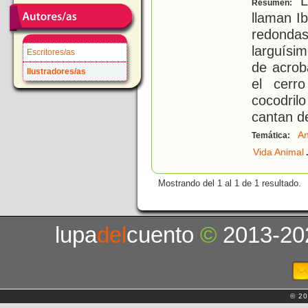
Lo
Resumen:
llaman I
redond
larguísi
Escritores/as
de acrob
Ilustradores/as
el cerr
cocodril
cantan d
An
Temática:
Vida Animal
Mostrando del 1 al 1 de 1 resultado.
lupa
del
cuento
©
2013-20
© 20