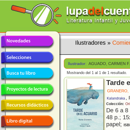
Ilustradores
»
Comien
Ilustrador:
AGUADO, CARMEN F
Mostrando del 1 al 1 de 1 resultado.
Tarde e
GRANERO,
,
Kalandraka
Colección:
Or
De 6 a 8
48 p.; 15
papel;
ISB