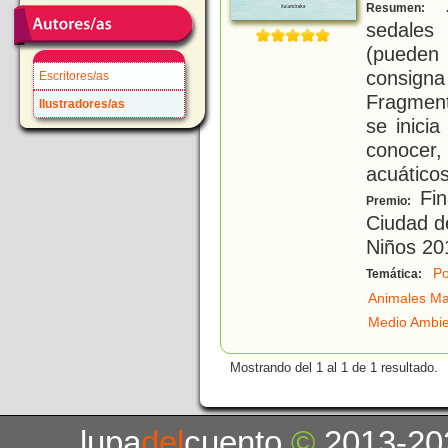
.
Resumen:
sedales 
(pueden
consign
Escritores/as
Fragment
Ilustradores/as
se inicia
conocer
acuáticos
Fin
Premio:
Ciudad d
Niños 20
Po
Temática:
Animales Ma
Medio Ambi
Mostrando del 1 al 1 de 1 resultado.
lupa
del
cuento
©
2013-20