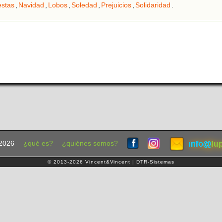
estas
,
Navidad
,
Lobos
,
Soledad
,
Prejuicios
,
Solidaridad
.
2026
¿qué es?
¿quiénes somos?
© 2013-2026 Vincent&Vincent | DTR-Sistemas