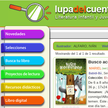
Ilustrador:
ALFARO, IVÁN
Web
Mostrando del 1 al 1 de 1 resultado.
Busco ac
MARIEL
(aut.
Babidi-Bú
, Se
Colección:
El
De 6 a 8 añ
36 p.; 17x24 
¡N
Resumen:
conmigo!Alf
temen. Este 
ese día tan
..