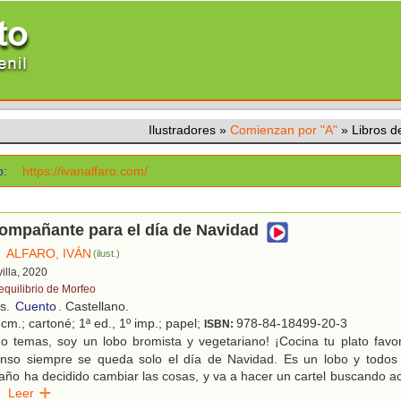
Ilustradores
»
Comienzan por "A"
»
Libros 
:
https://ivanalfaro.com/
ompañante para el día de Navidad
ALFARO, IVÁN
)
(ilust.)
villa, 2020
 equilibrio de Morfeo
os.
Cuento
. Castellano.
cm.; cartoné; 1ª ed., 1º imp.; papel;
978-84-18499-20-3
ISBN:
o temas, soy un lobo bromista y vegetariano! ¡Cocina tu plato favor
onso siempre se queda solo el día de Navidad. Es un lobo y todos
año ha decidido cambiar las cosas, y va a hacer un cartel buscando 
.
Leer