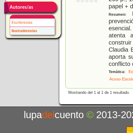
papel + d
E
Resumen:
prevenci
Escritores/as
esencial
Ilustradores/as
atenta 
construi
Claudia 
aporta s
conflict
Ed
Temática:
Acoso Escol
Mostrando del 1 al 1 de 1 resultado.
lupa
del
cuento
©
2013-20