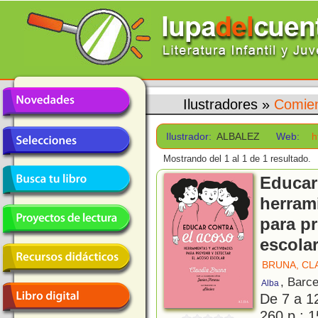
Ilustradores
»
Comien
Ilustrador:
ALBALEZ
Web:
h
Mostrando del 1 al 1 de 1 resultado.
Educar 
herram
para pr
escola
BRUNA, CL
, Barc
Alba
De 7 a 1
260 p.; 1