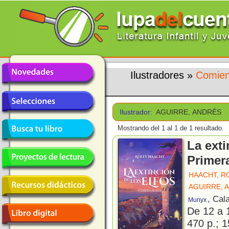
Ilustradores
»
Comien
Ilustrador:
AGUIRRE, ANDRÉS
Mostrando del 1 al 1 de 1 resultado.
La exti
Primer
HAACHT, R
AGUIRRE, 
, Cala
Munyx
De 12 a 
470 p.; 1