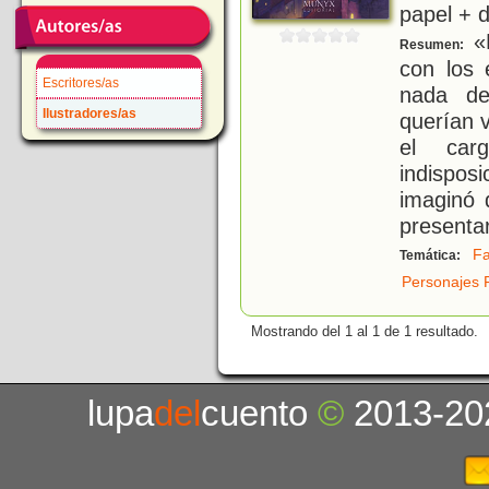
papel + d
«
Resumen:
con los 
Escritores/as
nada de
Ilustradores/as
querían 
el car
indispos
imaginó 
presenta
Fa
Temática:
Personajes 
Mostrando del 1 al 1 de 1 resultado.
lupa
del
cuento
©
2013-20