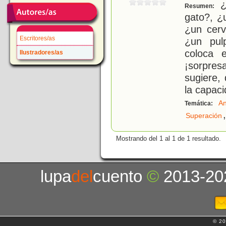
¿
Resumen:
gato?, ¿
¿un cerv
Escritores/as
¿un pul
coloca e
Ilustradores/as
¡sorpres
sugiere,
la capac
An
Temática:
,
Superación
Mostrando del 1 al 1 de 1 resultado.
lupa
del
cuento
©
2013-20
© 20