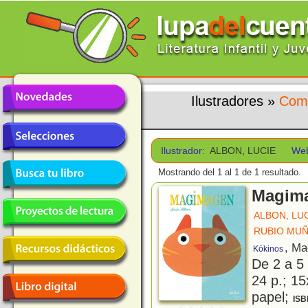
Ilustradores
»
Comi
Ilustrador:
ALBON, LUCIE
We
Mostrando del 1 al 1 de 1 resultado.
Magim
ALBON, LU
RUBIO MUÑ
, Ma
Kókinos
De 2 a 5
24 p.; 15
papel;
ISB