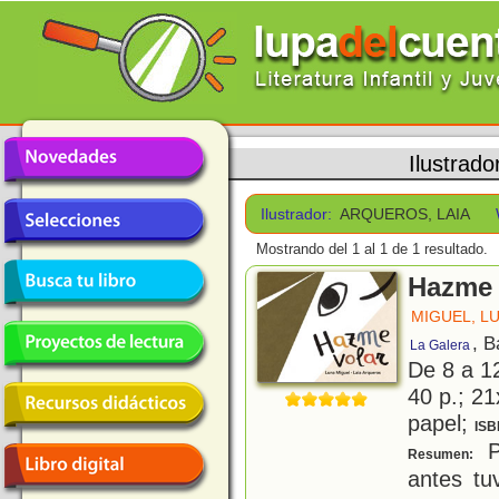
Ilustrado
Ilustrador:
ARQUEROS, LAIA
Mostrando del 1 al 1 de 1 resultado.
Hazme 
MIGUEL, L
, B
La Galera
De 8 a 1
40 p.; 21
papel;
ISB
Pa
Resumen:
antes tu