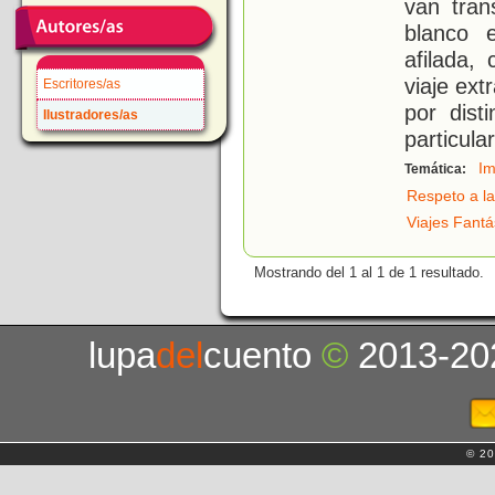
van tra
blanco 
afilada,
viaje ext
Escritores/as
por dis
Ilustradores/as
particular
Im
Temática:
Respeto a la
Viajes Fantá
Mostrando del 1 al 1 de 1 resultado.
lupa
del
cuento
©
2013-20
© 20