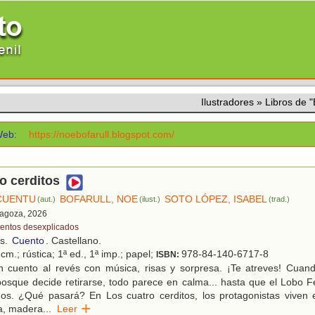
Ilustradores
»
Libros de
eb:
https://noebofarull.blogspot.com/
o cerditos
 CUENTU
BOFARULL, NOE
SOTO LÓPEZ, ISABEL
(aut.)
(ilust.)
(trad.)
ragoza, 2026
entos desexplicados
os.
Cuento
. Castellano.
cm.; rústica; 1ª ed., 1ª imp.; papel;
978-84-140-6717-8
ISBN:
 cuento al revés con música, risas y sorpresa. ¡Te atreves! Cua
osque decide retirarse, todo parece en calma... hasta que el Lobo F
dos. ¿Qué pasará? En Los cuatro cerditos, los protagonistas viven
a, madera
...
Leer