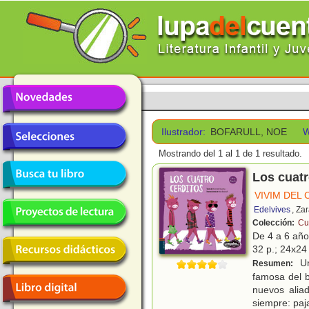
Ilustrador:
BOFARULL, NOE
W
Mostrando del 1 al 1 de 1 resultado.
Los cuatr
VIVIM DEL
Edelvives
, Za
Colección:
Cu
De 4 a 6 añ
32 p.; 24x24 
Un
Resumen:
famosa del b
nuevos alia
siempre: paj