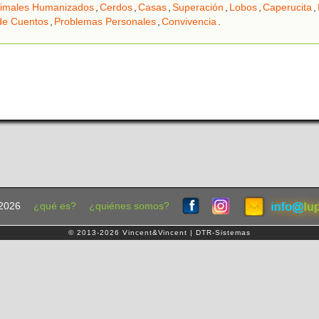
imales Humanizados
,
Cerdos
,
Casas
,
Superación
,
Lobos
,
Caperucita
,
de Cuentos
,
Problemas Personales
,
Convivencia
.
2026
¿qué es?
¿quiénes somos?
© 2013-2026 Vincent&Vincent | DTR-Sistemas