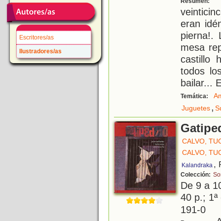
Resumen:
veintici
eran idé
pierna!.
Escritores/as
mesa rep
Ilustradores/as
castillo
todos lo
bailar... E
A
Temática:
,
Juguetes
S
Gatipe
CALVO, TU
CALVO, TU
,
Kalandraka
Colección:
So
De 9 a 1
40 p.; 1ª
191-0