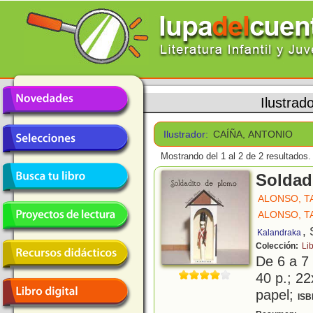
Ilustrad
Ilustrador:
CAÍÑA, ANTONIO
Mostrando del 1 al 2 de 2 resultados.
Soldad
ALONSO, T
ALONSO, T
, 
Kalandraka
Colección:
Li
De 6 a 7
40 p.; 22
papel;
ISB
H