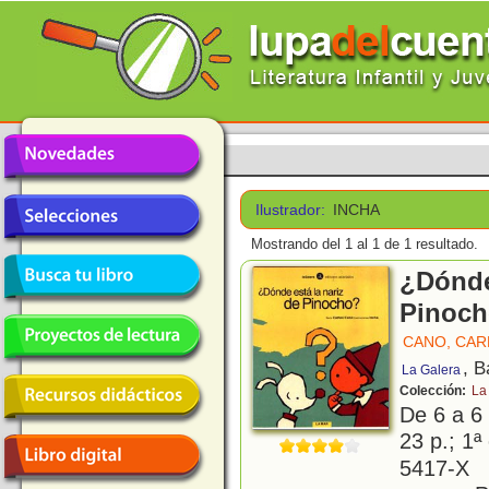
Ilustrador:
INCHA
Mostrando del 1 al 1 de 1 resultado.
¿Dónde 
Pinoc
CANO, CAR
, B
La Galera
Colección:
La
De 6 a 6
23 p.; 1ª
5417-X