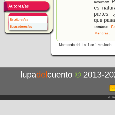
Pi
Resumen:
es natur
partes. 
que pasar
Escritores/as
Fa
Ilustradores/as
Temática:
.
Mentiras
Mostrando del 1 al 1 de 1 resultado.
lupa
del
cuento
©
2013-20
© 20