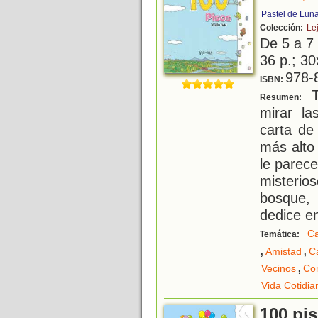
Pastel de Lun
Colección:
Le
De 5 a 7
36 p.; 30
978-
ISBN:
T
Resumen:
mirar la
carta de 
más alto
le parec
misteri
bosque,
dedice en
C
Temática:
,
,
Amistad
C
,
Vecinos
Con
Vida Cotidia
100 pis