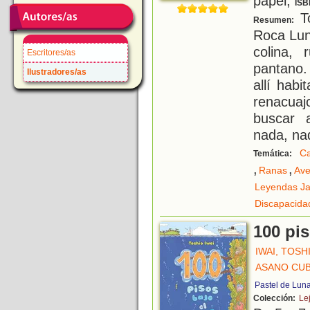
papel;
ISB
To
Resumen:
Roca Lun
colina, 
Escritores/as
pantano.
Ilustradores/as
allí hab
renacuaj
buscar 
nada, na
C
Temática:
,
,
Ranas
Ave
Leyendas J
Discapacida
100 pis
IWAI, TOSH
ASANO CUBI
Pastel de Lun
Colección:
Le