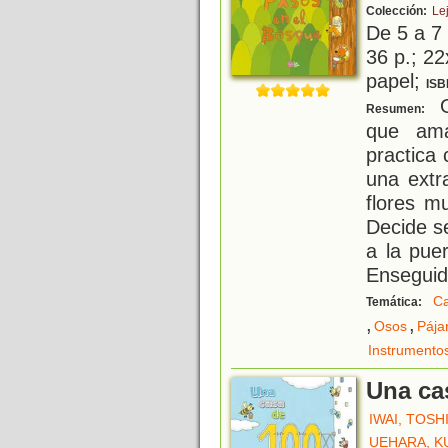
Colección:
Le
De 5 a 7
36 p.; 22
papel;
ISB
O
Resumen:
que ama
practica
una extr
flores m
Decide se
a la pue
Ensegui
C
Temática:
,
,
Osos
Pája
Instrumento
Una ca
IWAI, TOSH
UEHARA, K