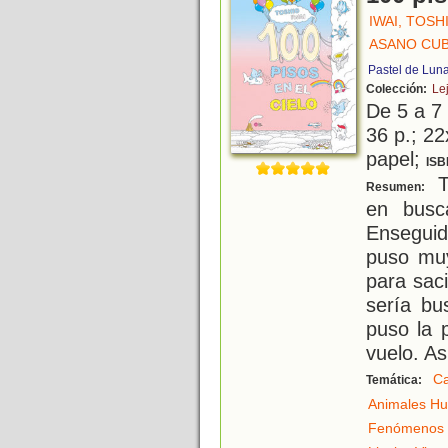
IWAI, TOSH
ASANO CUBI
Pastel de Lun
Colección:
Le
De 5 a 7
36 p.; 22
papel;
ISB
Ts
Resumen:
en busc
Ensegui
puso muy
para sac
sería bu
puso la p
vuelo. As
C
Temática:
Animales H
Fenómenos 