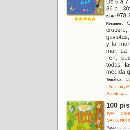
De 5 a 7
36 p.; 30
978-
ISBN:
Cu
Resumen:
crucero,
gaviotas,
y la muñ
mar. La 
Ten, qu
todas l
medida q
C
Temática:
,
,
Amistad
M
.
Aventuras
100 pi
IWAI, TOSH
SATO, NOR
Pastel de Lun