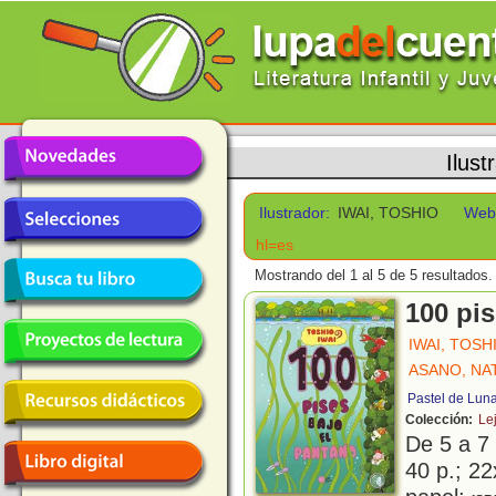
Ilust
Ilustrador:
IWAI, TOSHIO
Web
hl=es
Mostrando del 1 al 5 de 5 resultados.
100 pi
IWAI, TOSH
ASANO, NA
Pastel de Lun
Colección:
Le
De 5 a 7
40 p.; 22