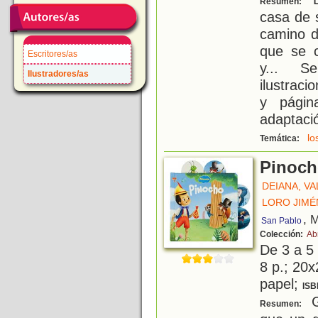
Resumen:
casa de 
camino d
que se 
Escritores/as
y... S
Ilustradores/as
ilustraci
y págin
adaptaci
lo
Temática:
Pinoc
DEIANA, V
LORO JIMÉ
, 
San Pablo
Colección:
Ab
De 3 a 5
8 p.; 20x
papel;
ISB
G
Resumen: