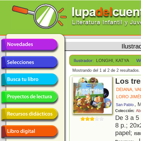
Ilustra
Ilustrador:
LONGHI, KATYA
W
Mostrando del 1 al 2 de 2 resultados.
Los tre
DEIANA, V
LORO JIMÉ
, 
San Pablo
Colección:
Ab
De 3 a 5
8 p.; 20x
papel;
ISB
L