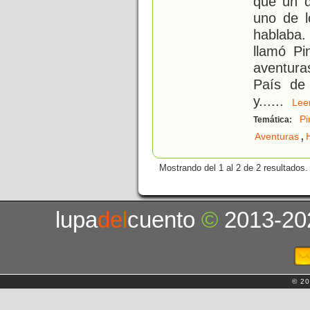
que un d
uno de l
hablaba.
llamó Pi
aventuras
País de
y...
...
Le
Pi
Temática:
,
Aventuras
Mostrando del 1 al 2 de 2 resultados.
lupa
del
cuento
©
2013-20
© 20