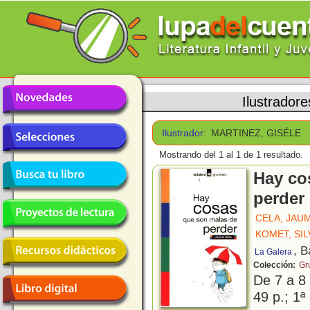
Ilustradore
Ilustrador:
MARTINEZ, GISÉLE
Mostrando del 1 al 1 de 1 resultado.
Hay co
perder
CELA, JAU
KOMET, SIL
, B
La Galera
Colección:
Gr
De 7 a 8
49 p.; 1ª