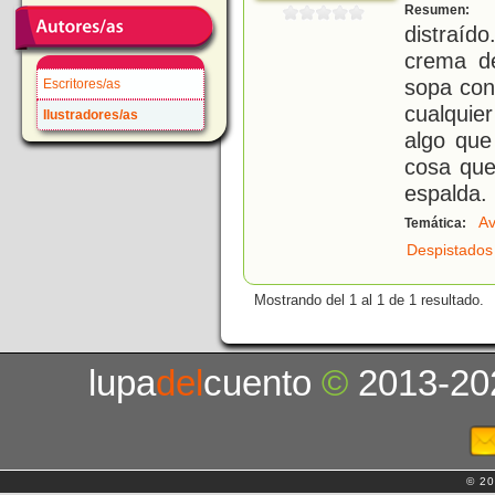
H
Resumen:
distraíd
crema de
sopa con
Escritores/as
cualquie
Ilustradores/as
algo que
cosa que
espalda.
Av
Temática:
Despistados
Mostrando del 1 al 1 de 1 resultado.
lupa
del
cuento
©
2013-20
© 20