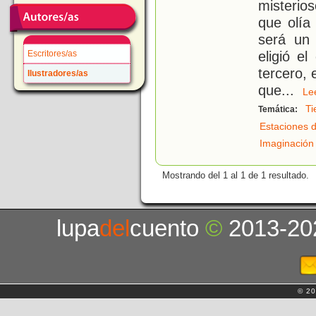
misterio
que olía
será un 
eligió e
Escritores/as
tercero, e
Ilustradores/as
que
...
L
Ti
Temática:
Estaciones d
Imaginación
Mostrando del 1 al 1 de 1 resultado.
lupa
del
cuento
©
2013-20
© 20