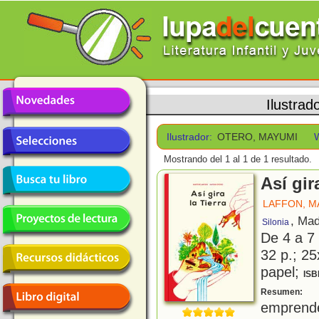
Ilustrad
Ilustrador:
OTERO, MAYUMI
Mostrando del 1 al 1 de 1 resultado.
Así gir
LAFFON, M
, Mad
Silonia
De 4 a 7
32 p.; 25
papel;
ISB
U
Resumen:
emprend