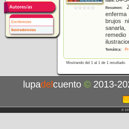
ISBN:
Z
Resumen:
enferma 
brujos n
Escritores/as
sanarla
Ilustradores/as
remedio
ilustraci
Pr
Temática:
Mostrando del 1 al 1 de 1 resultado.
lupa
del
cuento
©
2013-20
© 20