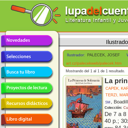
Ilustrad
Ilustrador:
PALECEK, JOSEF
art.cz/palecekweb/palecek.htm
Mostrando del 1 al 1 de 1 resultado.
La pri
CAPEK, KA
TERZI, MA
, Boadil
SM
Colección:
Cue
De 7 a 8
40 p.; 30
84-3