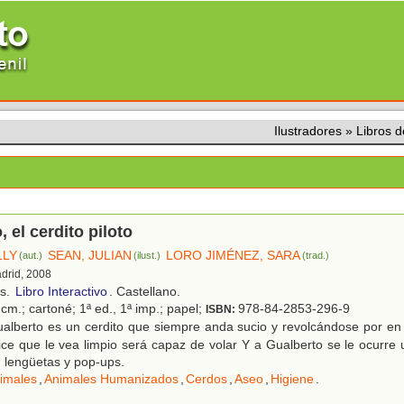
Ilustradores
»
Libros 
 el cerdito piloto
LLY
SEAN, JULIAN
LORO JIMÉNEZ, SARA
(aut.)
(ilust.)
(trad.)
adrid, 2008
os.
Libro Interactivo
. Castellano.
cm.; cartoné; 1ª ed., 1ª imp.; papel;
978-84-2853-296-9
ISBN:
alberto es un cerdito que siempre anda sucio y revolcándose por e
ice que le vea limpio será capaz de volar Y a Gualberto se le ocurre u
 lengüetas y pop-ups.
imales
,
Animales Humanizados
,
Cerdos
,
Aseo
,
Higiene
.