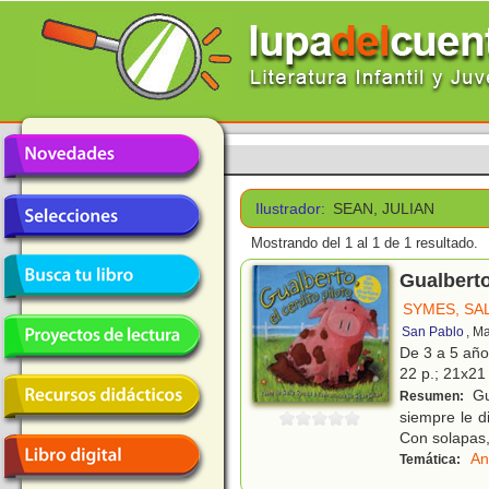
Ilustrador:
SEAN, JULIAN
Mostrando del 1 al 1 de 1 resultado.
Gualberto,
SYMES, SA
San Pablo
, M
De 3 a 5 añ
22 p.; 21x21 
Gu
Resumen:
siempre le d
Con solapas,
An
Temática: