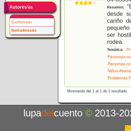
"E
Resumen:
desde su
cariño 
Escritores/as
pequeño 
Ilustradores/as
ser hosti
rodea.
Pr
Temática:
Personas co
Personas co
Niños Aban
Problemas F
Mostrando del 1 al 1 de 1 resultado.
lupa
del
cuento
©
2013-20