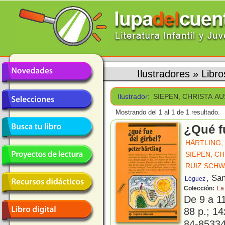
Ilustradores
»
Libr
Ilustrador:
SIEPEN, CHRISTA A
Mostrando del 1 al 1 de 1 resultado.
¿Qué f
HÄRTLING,
SIEPEN, C
RUIZ SCHW
, Sa
Lóguez
Colección:
La
De 9 a 1
88 p.; 14
84-85334