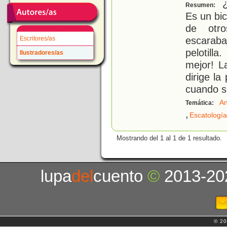
¿
Resumen:
Es un bic
de otro
escaraba
Escritores/as
pelotill
Ilustradores/as
mejor! L
dirige l
cuando s
An
Temática:
,
Escatología
Mostrando del 1 al 1 de 1 resultado.
lupa
del
cuento
©
2013-20
© 20