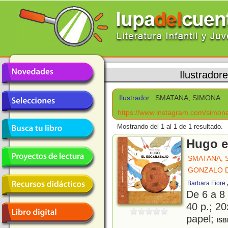
Ilustrador
Ilustrador:
SMATANA, SIMONA
https://www.instagram.com/simona.
Mostrando del 1 al 1 de 1 resultado.
Hugo e
SMATANA, 
GONZALO D
Barbara Fiore
De 6 a 8
40 p.; 20
papel;
ISB