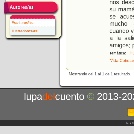
nos desc
su mamá,
se acue
mucho d
Escritores/as
cuando va
Ilustradores/as
a la sal
amigos; p
H
Temática:
Vida Cotidia
Mostrando del 1 al 1 de 1 resultado.
lupa
del
cuento
©
2013-20
© 20