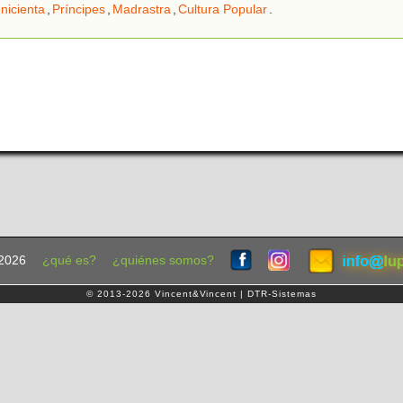
nicienta
,
Príncipes
,
Madrastra
,
Cultura Popular
.
2026
¿qué es?
¿quiénes somos?
© 2013-2026 Vincent&Vincent | DTR-Sistemas