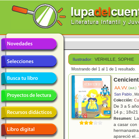
Ilustrador:
VERHILLE, SOPHIE
Mostrando del 1 al 1 de 1 resultado.
Cenicient
AA.VV.
(aut.)
San Pablo
, M
Colección:
Cu
De 3 a 5 añ
14 p.; 18x21 
La 
Resumen:
a casar con 
hermanastras
apareció el
...