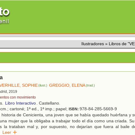
Ilustradores
»
Libros de "V
a
VERHILLE, SOPHIE
GREGGIO, ELENA
(ilust.)
(trad.)
adrid, 2019
entos con movimiento
os.
Libro Interactivo
. Castellano.
cm.; cartoné; 1ª ed., 1ª imp.; papel;
978-84-285-5669-9
ISBN:
historia de Cenicienta, una joven que se había quedado huérfana y s
una mujer que la obligaba a trabajar todo el día como una criada. S
 la trataban mal y, por supuesto, no dejarían que fuera al baile de
Leer