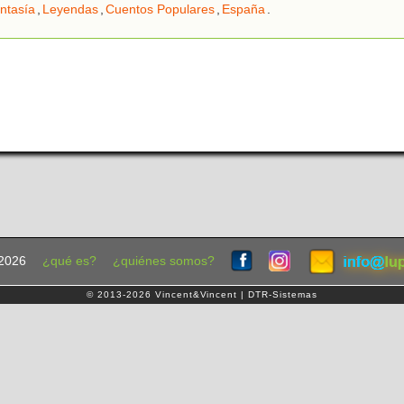
ntasía
,
Leyendas
,
Cuentos Populares
,
España
.
2026
¿qué es?
¿quiénes somos?
© 2013-2026 Vincent&Vincent | DTR-Sistemas