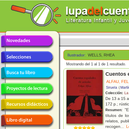
Ilustrador:
WELLS, RHEA
Mostrando del 1 al 1 de 1 resultado.
Cuentos 
ALFAU, FEL
Siruela
(
Martí
Colección:
La
De 13 a 15 
172 p.; rústi
"El
Resumen:
títulos de l
relatos, pub
recogen
...