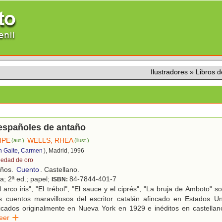
Ilustradores
»
Libros 
españoles de antaño
IPE
WELLS, RHEA
(aut.)
(ilust.)
n Gaite, Carmen
), Madrid, 1996
 edad de oro
años.
Cuento
. Castellano.
ca; 2ª ed.; papel;
84-7844-401-7
ISBN:
 arco iris", "El trébol", "El sauce y el ciprés", "La bruja de Amboto" 
os cuentos maravillosos del escritor catalán afincado en Estados Un
licados originalmente en Nueva York en 1929 e inéditos en castellan
Leer