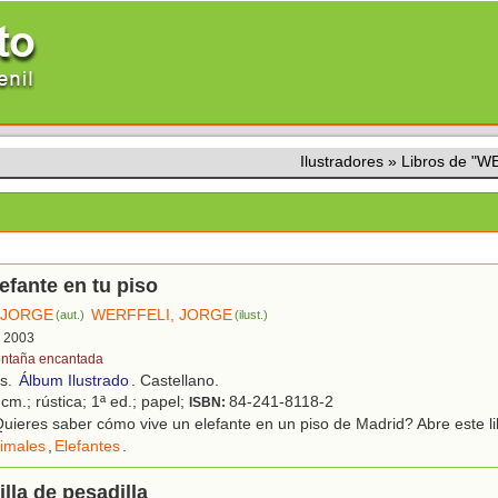
Ilustradores
»
Libros de "
efante en tu piso
 JORGE
WERFFELI, JORGE
(aut.)
(ilust.)
, 2003
ntaña encantada
os.
Álbum Ilustrado
. Castellano.
cm.; rústica; 1ª ed.; papel;
84-241-8118-2
ISBN:
ieres saber cómo vive un elefante en un piso de Madrid? Abre este lib
imales
,
Elefantes
.
lla de pesadilla