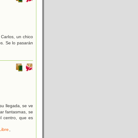
 Carlos, un chico
os. Se lo pasarán
u llegada, se ve
zar fantasmas, se
el centro, que es
Libre
,