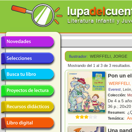
Ilustrador:
WERFFELI, JORGE
Mostrando del 1 al 3 de 3 resultados.
Pon un el
WERFFELI,
Everest
, León
Colección:
Mo
De 4 a 5 añ
36 p.; 20x20 
¿Qu
Resumen:
An
Temática:
Una pandi