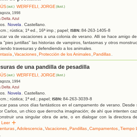
SÚS
WERFFELI, JORGE
(aut.)
(ilust.)
ragoza, 1998
 Delta. Azul
ños.
Novela
. Castellano.
cm.; rústica; 1ª ed., 16ª imp.; papel;
84-263-1405-8
ISBN:
car va de vacaciones a una colonia de verano. Allí se hace amigo de
a "pies juntillas" las historias de vampiros, fantasmas y otros monstru
iendo travesuras y defendiendo a los animales.
ntasía
,
Vacaciones
,
Protección de los Animales
,
Pandillas
.
suras de una pandilla de pesadilla
SÚS
WERFFELI, JORGE
(aut.)
(ilust.)
ragoza, 1994
 Delta. Azul
ños.
Novela
. Castellano.
cm.; rústica; 1ª ed.; papel;
84-263-3039-8
ISBN:
car pasa unos días fantásticos en el campamento de verano. Desde s
or Carlos, un chico que derrocha imaginación; de ahí que intenten ca
nstruir una singular obra de arte, o en dialogar con la directora d
Leer
enturas
,
Adolescencia
,
Vacaciones
,
Pandillas
,
Campamentos
,
Tiempo 
.