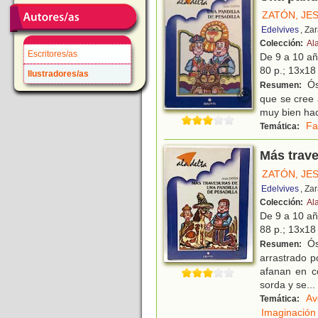
ZATÓN, JE
Edelvives
, Za
Colección:
Ala
Escritores/as
De 9 a 10 a
80 p.; 13x18 
Ilustradores/as
Ós
Resumen:
que se cree 
muy bien hac
Fa
Temática:
Más trave
ZATÓN, JE
Edelvives
, Za
Colección:
Ala
De 9 a 10 a
88 p.; 13x18 
Ós
Resumen:
arrastrado p
afanan en co
sorda y se
...
Av
Temática:
Imaginación