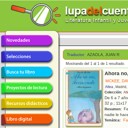
Traductor:
AZAOLA, JUAN R.
Mostrando del 1 al 1 de 1 resultado.
Ahora no
MCKEE, DA
Altea
, Madrid
Colección:
Al
De 6 a 7 añ
32 p.; 11x17 
Fe
Resumen:
nadie le hace
Fa
Temática: