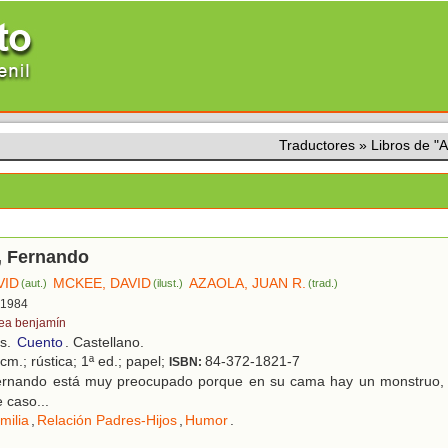
Traductores
»
Libros de 
, Fernando
VID
MCKEE, DAVID
AZAOLA, JUAN R.
(aut.)
(ilust.)
(trad.)
, 1984
tea benjamín
os.
Cuento
. Castellano.
cm.; rústica; 1ª ed.; papel;
84-372-1821-7
ISBN:
rnando está muy preocupado porque en su cama hay un monstruo, 
 caso...
milia
,
Relación Padres-Hijos
,
Humor
.