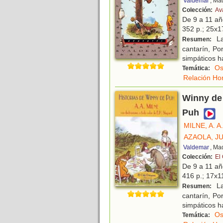
Valdemar
, Ma
Colección:
Av
De 9 a 11 a
352 p.; 25x17
La
Resumen:
cantarín, Por
simpáticos h
Os
Temática:
Relación Ho
Winny de 
Puh
MILNE, A. A.
AZAOLA, J
Valdemar
, Ma
Colección:
El
De 9 a 11 a
416 p.; 17x11
La
Resumen:
cantarín, Por
simpáticos h
Os
Temática: