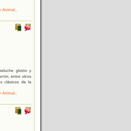
e-Animal
,
eluche glotón y
arrón, entre otros
s clásicos de la
e-Animal
,