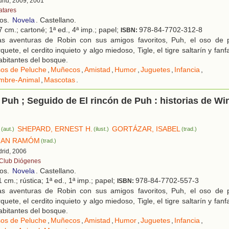
drid, 2009, 2001
atares
ños.
Novela
. Castellano.
 cm.; cartoné; 1ª ed., 4ª imp.; papel;
978-84-7702-312-8
ISBN:
s aventuras de Robin con sus amigos favoritos, Puh, el oso de p
quete, el cerdito inquieto y algo miedoso, Tigle, el tigre saltarín y fanf
abitantes del bosque.
os de Peluche
,
Muñecos
,
Amistad
,
Humor
,
Juguetes
,
Infancia
,
mbre-Animal
,
Mascotas
.
Puh ; Seguido de El rincón de Puh : historias de Wi
SHEPARD, ERNEST H.
GORTÁZAR, ISABEL
(aut.)
(ilust.)
(trad.)
UAN RAMÓM
(trad.)
drid, 2006
 Club Diógenes
ños.
Novela
. Castellano.
 cm.; rústica; 1ª ed., 1ª imp.; papel;
978-84-7702-557-3
ISBN:
s aventuras de Robin con sus amigos favoritos, Puh, el oso de p
quete, el cerdito inquieto y algo miedoso, Tigle, el tigre saltarín y fanf
abitantes del bosque.
os de Peluche
,
Muñecos
,
Amistad
,
Humor
,
Juguetes
,
Infancia
,