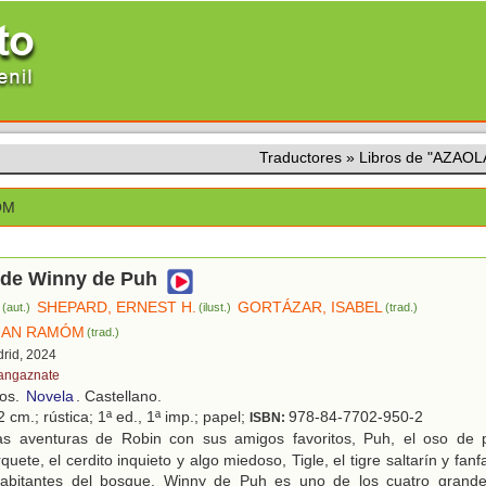
Traductores
»
Libros de "AZAO
ÓM
 de Winny de Puh
SHEPARD, ERNEST H.
GORTÁZAR, ISABEL
(aut.)
(ilust.)
(trad.)
UAN RAMÓM
(trad.)
drid, 2024
angaznate
ños.
Novela
. Castellano.
 cm.; rústica; 1ª ed., 1ª imp.; papel;
978-84-7702-950-2
ISBN:
s aventuras de Robin con sus amigos favoritos, Puh, el oso de p
quete, el cerdito inquieto y algo miedoso, Tigle, el tigre saltarín y fanf
habitantes del bosque. Winny de Puh es uno de los cuatro grande