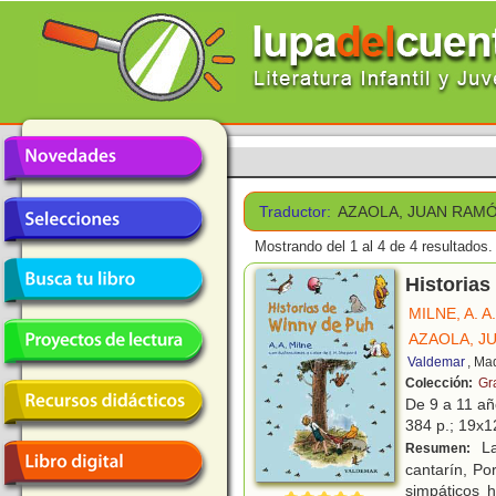
Traductor:
AZAOLA, JUAN RAM
Mostrando del 1 al 4 de 4 resultados.
Historias
MILNE, A. A.
AZAOLA, J
Valdemar
, Ma
Colección:
Gr
De 9 a 11 a
384 p.; 19x12
La
Resumen:
cantarín, Por
simpáticos 