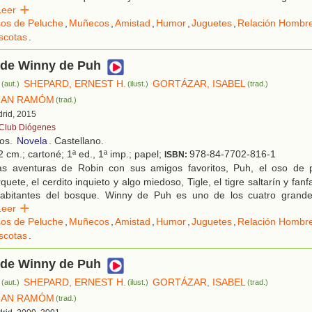
Leer
os de Peluche
,
Muñecos
,
Amistad
,
Humor
,
Juguetes
,
Relación Hombr
scotas
.
 de Winny de Puh
SHEPARD, ERNEST H.
GORTÁZAR, ISABEL
(aut.)
(ilust.)
(trad.)
UAN RAMÓM
(trad.)
drid, 2015
 Club Diógenes
ños.
Novela
. Castellano.
 cm.; cartoné; 1ª ed., 1ª imp.; papel;
978-84-7702-816-1
ISBN:
s aventuras de Robin con sus amigos favoritos, Puh, el oso de p
quete, el cerdito inquieto y algo miedoso, Tigle, el tigre saltarín y fanf
habitantes del bosque. Winny de Puh es uno de los cuatro grande
Leer
os de Peluche
,
Muñecos
,
Amistad
,
Humor
,
Juguetes
,
Relación Hombr
scotas
.
 de Winny de Puh
SHEPARD, ERNEST H.
GORTÁZAR, ISABEL
(aut.)
(ilust.)
(trad.)
UAN RAMÓM
(trad.)