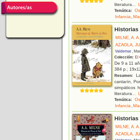
literatura
...
Os
Temática:
Infancia
,
Ma
Historias
MILNE, A. A.
AZAOLA, J
Valdemar
, Ma
Colección:
El
De 9 a 11 a
384 p.; 19x12
La
Resumen:
cantarín, Por
simpáticos 
literatura
...
Os
Temática:
Infancia
,
Ma
Historias
MILNE, A. A.
AZAOLA, J