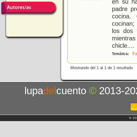
en su ha
padre pr
cocina.
cocinan;
los dos 
mientra
chicle.
...
Fa
Temática:
Mostrando del 1 al 1 de 1 resultado.
lupa
del
cuento
©
2013-20
© 20