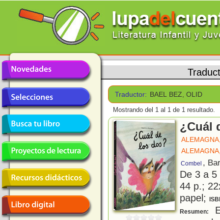
Traduc
Traductor:
BAEL BEZ, OLID
Mostrando del 1 al 1 de 1 resultado.
¿Cuál 
ALEMAGNA,
ALEMAGNA,
, Ba
Combel
De 3 a 5
44 p.; 22
papel;
ISB
En
Resumen: