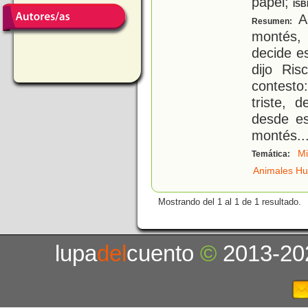
papel;
ISB
A
Resumen:
montés, 
decide e
dijo Ris
contesto
triste, 
desde es
montés
..
M
Temática:
Animales H
Mostrando del 1 al 1 de 1 resultado.
lupa
del
cuento
©
2013-20