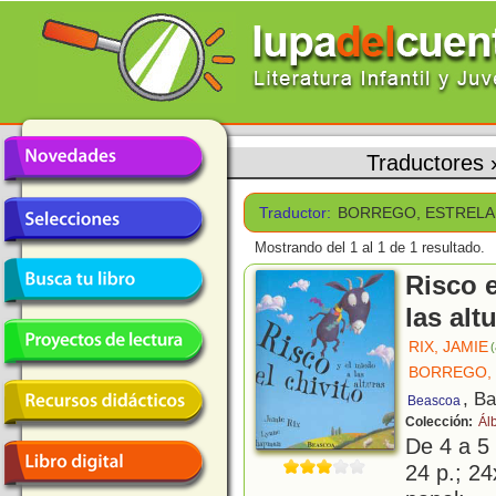
Traductores
Traductor:
BORREGO, ESTRELA
Mostrando del 1 al 1 de 1 resultado.
Risco e
las alt
RIX, JAMIE
(
BORREGO,
, B
Beascoa
Colección:
Ál
De 4 a 5
24 p.; 24