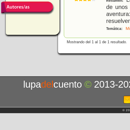
Resumen:
de unos 
aventura
resuelve
Mi
Temática:
Mostrando del 1 al 1 de 1 resultado.
lupa
del
cuento
©
2013-20
© 20