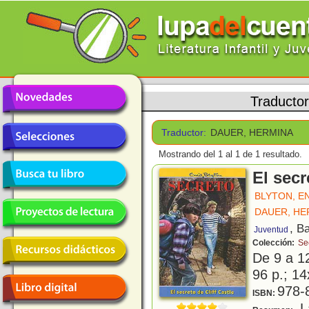
Traducto
Traductor:
DAUER, HERMINA
Mostrando del 1 al 1 de 1 resultado.
El secr
BLYTON, E
DAUER, HE
, B
Juventud
Colección:
Se
De 9 a 1
96 p.; 14
978-
ISBN:
La